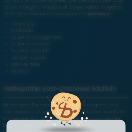
transformé, la prise de poids ainsi que l’apparition d’un
ventre changent l’équilibre du corps. Hélène Vargenau
traite de nombreux maux propres à la
grossesse
:
Lombalgies
Sciatiques
Douleurs coccygiennes
Douleurs costales
Troubles digestifs
Jambes lourdes
Maux de tête
Nausées
Ostéopathie post-grossesse Saultain
Même après l'accouchement, Hélène Vargenau vous
accompagne en agissant sur les différentes structures
malmenées lors de l’accouchement (coccyx, périnée,
bassin). Cela va permettre à votre corps de récupérer
une bonne mobilité et de se rééquilibrer